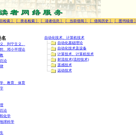
目检索 〗
〖 类名检索 〗
〖 读者信息 〗
〖 当前借阅 〗
〖 借阅历史 〗
〖 图书续借 
类名
自动化技术、计算机技术
自动化基础理论
义、列宁主义、
自动化技术及设备
想、邓小平理论
计算技术、计算机技术
教
射流技术(流控技术)
总论
遥感技术
律
远动技术
学、教育、体育
字
理
总论
和化学
地球科学
生