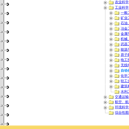
农业科学
工业科学
一般
矿业
石油
冶金
金属
机械
武器
能源
原子
电工
无线
自动
化学
轻工
建筑
水利
交通运输
航空、航
环境科学
综合性图