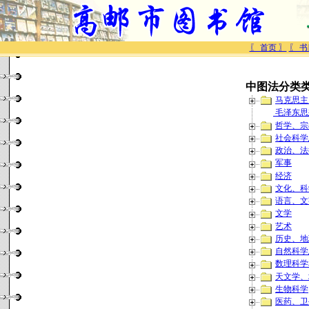
〖 首页 〗
〖 书
中图法分类
马克思主
毛泽东思
哲学、宗
社会科学
政治、法
军事
经济
文化、科
语言、文
文学
艺术
历史、地
自然科学
数理科学
天文学、
生物科学
医药、卫