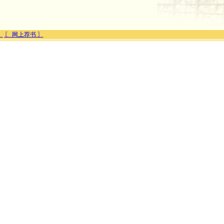
〗
〖 网上荐书 〗