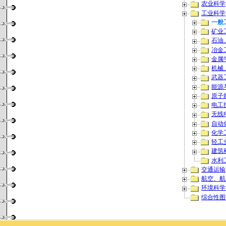
农业科学
工业科学
一般
矿业
石油
冶金
金属
机械
武器
能源
原子
电工
无线
自动
化学
轻工
建筑
水利
交通运输
航空、航
环境科学
综合性图