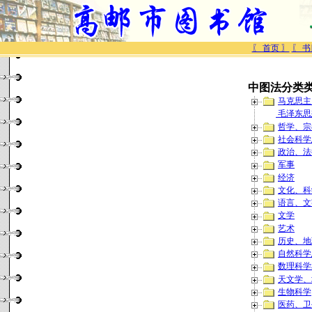
〖 首页 〗
〖 书
中图法分类
马克思主
毛泽东思
哲学、宗
社会科学
政治、法
军事
经济
文化、科
语言、文
文学
艺术
历史、地
自然科学
数理科学
天文学、
生物科学
医药、卫