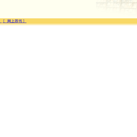
〗
〖 网上荐书 〗