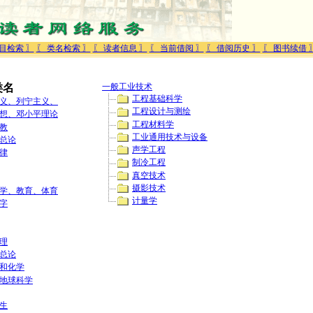
目检索 〗
〖 类名检索 〗
〖 读者信息 〗
〖 当前借阅 〗
〖 借阅历史 〗
〖 图书续借 
类名
一般工业技术
工程基础科学
义、列宁主义、
工程设计与测绘
想、邓小平理论
工程材料学
教
工业通用技术与设备
总论
声学工程
律
制冷工程
真空技术
摄影技术
学、教育、体育
计量学
字
理
总论
和化学
地球科学
生