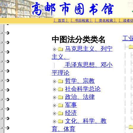
〖 首页 〗
〖 书目检索 〗
〖 类名检索 〗
〖 读者信
工
中图法分类类名
马克思主义、列宁
主义、
毛泽东思想、邓小
平理论
哲学、宗教
社会科学总论
政治、法律
军事
经济
文化、科学、教
育、体育